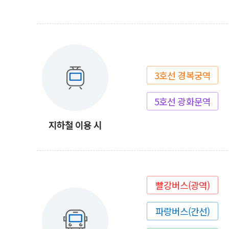
3호선 경복궁역
5호선 광화문역
지하철 이용 시
빨강버스(광역)
파랑버스(간선)