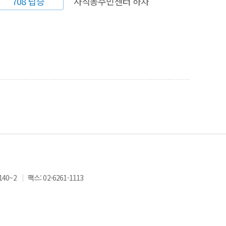
708 탑승
사직동주민센터 하차
140~2
팩스: 02-6261-1113