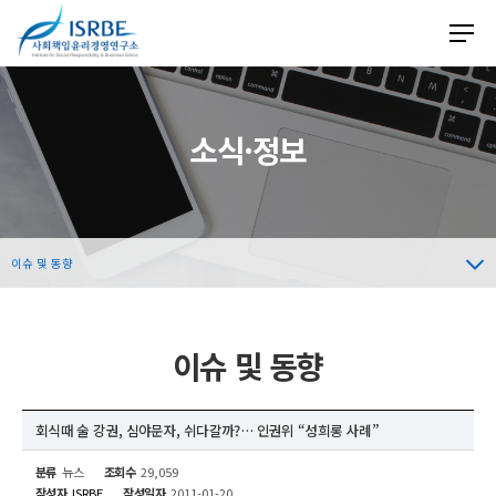
소식·정보
이슈 및 동향
이슈 및 동향
회식때 술 강권, 심야문자, 쉬다갈까?… 인권위 “성희롱 사례”
분류
뉴스
조회수
29,059
작성자
ISRBE
작성일자
2011-01-20