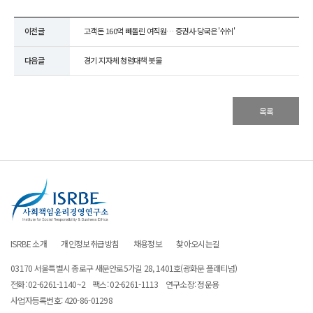
이전글
고객돈 160억 빼돌린 여직원… 증권사·당국은 '쉬쉬'
다음글
경기 지자체 청렴대책 봇물
목록
ISRBE 소개
개인정보취급방침
채용정보
찾아오시는길
03170 서울특별시 종로구 새문안로5가길 28, 1401호(광화문 플래티넘)
전화:
02-6261-1140~2
팩스: 02-6261-1113
연구소장: 정운용
사업자등록번호: 420-86-01298