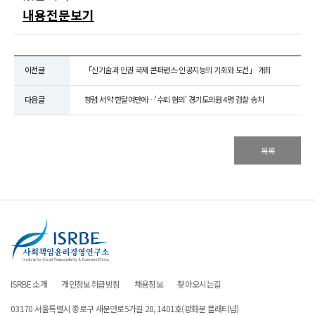
내용전문보기
이전글
「신기술과 인권 국제 콘퍼런스-인공지능의 기회와 도전」 개최
다음글
청렴 서약 한달여만에…'수뢰 혐의' 경기도의원 4명 검찰 송치
목록
ISRBE 소개
개인정보취급방침
채용정보
찾아오시는길
03170 서울특별시 종로구 새문안로5가길 28, 1401호(광화문 플래티넘)