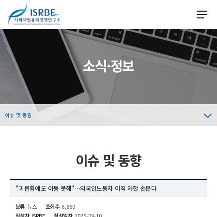
소식·정보
이슈 및 동향
이슈 및 동향
"괴롭힘에도 이동 못해"…외국인노동자 이직 제한 손본다
분류
뉴스
조회수
6,860
작성자
ISRBE
작성일자
2025-09-10