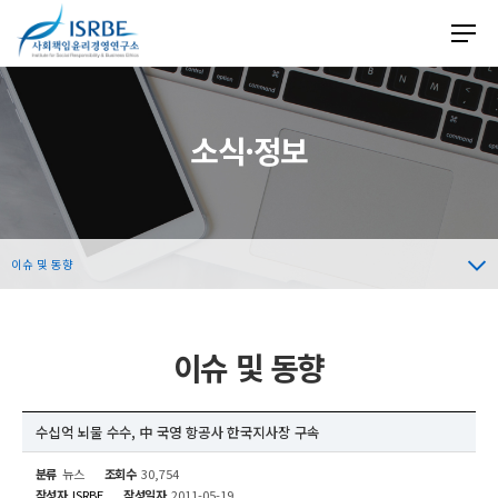
소식·정보
이슈 및 동향
이슈 및 동향
수십억 뇌물 수수, 中 국영 항공사 한국지사장 구속
분류
뉴스
조회수
30,754
작성자
ISRBE
작성일자
2011-05-19