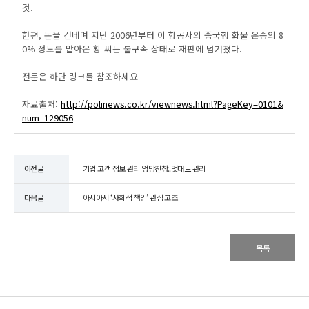
것.
한편, 돈을 건네며 지난 2006년부터 이 항공사의 중국행 화물 운송의 8
0% 정도를 맡아온 황 씨는 불구속 상태로 재판에 넘겨졌다.
전문은 하단 링크를 참조하세요
자료출처:
http://polinews.co.kr/viewnews.html?PageKey=0101&
num=129056
이전글
기업 고객 정보 관리 엉망진창..멋대로 관리
다음글
아시아서 ‘사회적 책임’ 관심 고조
목록