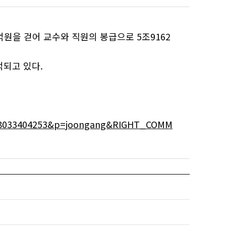
억원을 걷어 교수와 직원의 봉급으로 5조9162
되고 있다.
0608033404253&p=joongang&RIGHT_COMM