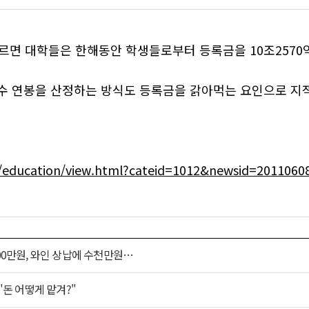
따르면 대학들은 한해동안 학생들로부터 등록금을 10조2570
 연봉을 산정하는 방식도 등록금을 갉아먹는 요인으로 지적
ty/education/view.html?cateid=1012&newsid=2011
00만원, 와인 상납에 수천만원…
"돈 어떻게 맡겨?"