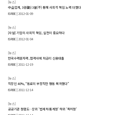
[뉴스]
中企업계, 3권(勸) 3불(不) 통해 사회적 책임 노력 더했다
ISRBE
| 2012-01-09
[뉴스]
[사설] 기업의 사회적 책임, 실천이 중요하다
ISRBE
| 2012-01-04
[뉴스]
한국수력원자력..협력사에 저금리 신용대출
ISRBE
| 2011-12-19
[뉴스]
직장인 40%, “동료의 부정직한 행동 목격했다”
ISRBE
| 2011-12-14
[뉴스]
공공기관 청렴도…상위 '법제처·통계청' 하위 '특허청'