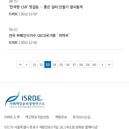
[뉴스]
‘한국형 CSR’ 첫걸음 … 좋은 일터 만들기 열쇠될까
ISRBE
| 2011-12-07
[뉴스]
한국 부패인식지수 OECD국가중 `최하위`
ISRBE
| 2011-12-01
51
52
53
54
55
56
57
58
59
60
ISRBE 소개
개인정보취급방침
채용정보
찾아오시는길
03170 서울특별시 종로구 새문안로5가길 28, 1401호(광화문 플래티넘)